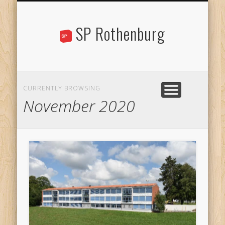
STANDPUNKTE
AKTUELLES
ÜBER UNS
KONTAKT
AGENDA
LINKS
SP Rothenburg
CURRENTLY BROWSING
November 2020