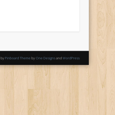
 by
Pinboard Theme
by
One Designs
and
WordPress