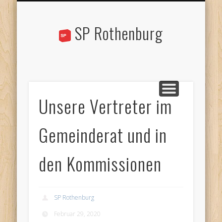
STANDPUNKTE
AKTUELLES
ÜBER UNS
KONTAKT
AGENDA
LINKS
SP Rothenburg
Unsere Vertreter im
Gemeinderat und in
den Kommissionen
SP Rothenburg
Februar 29, 2020