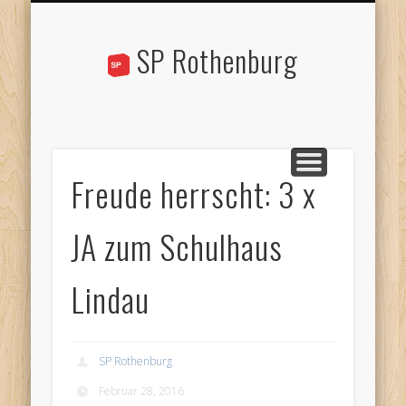
STANDPUNKTE
AKTUELLES
ÜBER UNS
KONTAKT
AGENDA
LINKS
SP Rothenburg
Freude herrscht: 3 x
JA zum Schulhaus
Lindau
SP Rothenburg
Februar 28, 2016