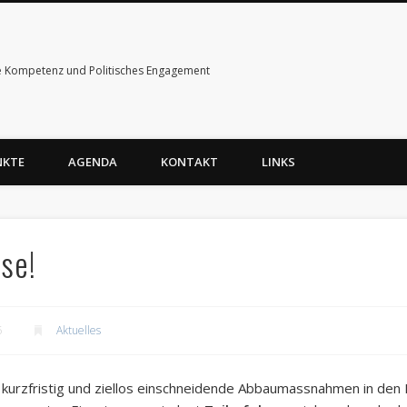
e Kompetenz und Politisches Engagement
NKTE
AGENDA
KONTAKT
LINKS
se!
5
Aktuelles
urzfristig und ziellos einschneidende Abbaumassnahmen in den Be