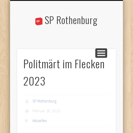
STANDPUNKTE
AKTUELLES
ÜBER UNS
KONTAKT
AGENDA
LINKS
SP Rothenburg
Politmärt im Flecken
2023
SP Rothenburg
Februar 28, 2023
Aktuelles