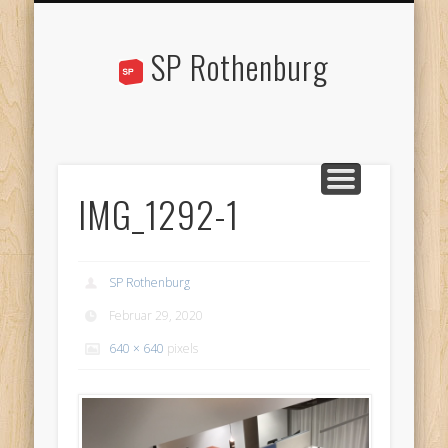
STANDPUNKTE
AKTUELLES
ÜBER UNS
KONTAKT
AGENDA
LINKS
SP Rothenburg
IMG_1292-1
SP Rothenburg
Februar 29, 2020
640 × 640
pixels