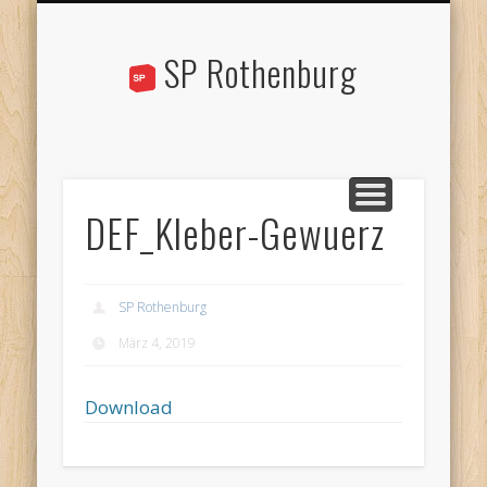
STANDPUNKTE
AKTUELLES
ÜBER UNS
KONTAKT
AGENDA
LINKS
SP Rothenburg
DEF_Kleber-Gewuerz
SP Rothenburg
März 4, 2019
Download