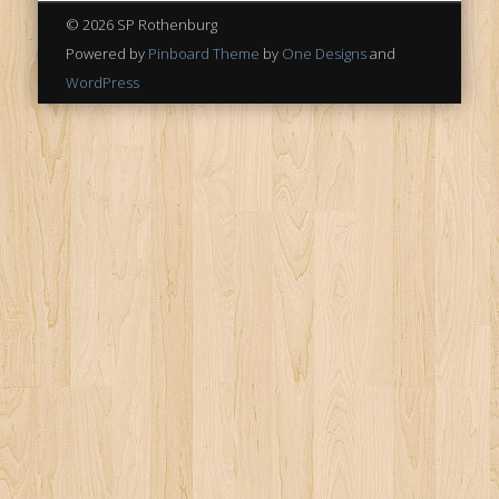
© 2026 SP Rothenburg
Powered by
Pinboard Theme
by
One Designs
and
WordPress