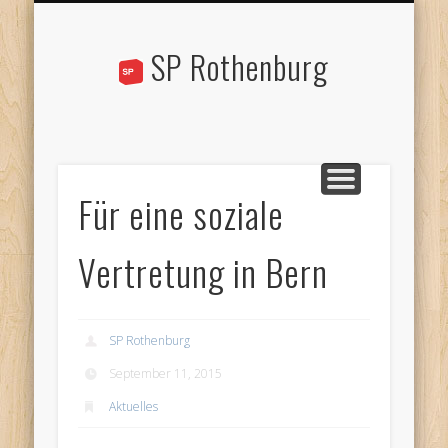
STANDPUNKTE
AKTUELLES
ÜBER UNS
KONTAKT
AGENDA
LINKS
SP Rothenburg
Für eine soziale
Vertretung in Bern
SP Rothenburg
September 11, 2015
Aktuelles